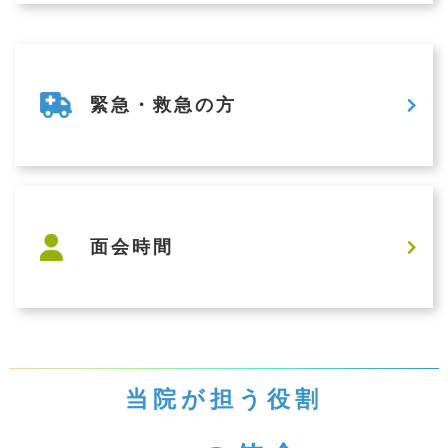
2026/05/25
求人
岡山市立総合医療センター 2027年度採用 嘱託理学療法
士・嘱託作業療法士・嘱託言語聴覚士・嘱託歯科衛生士（正
緊急・救急の方
規登用あり）採用試験のお知らせ（※2026年5月29日 二次試
験日に一部変更あり）
面会時間
当院が担う役割