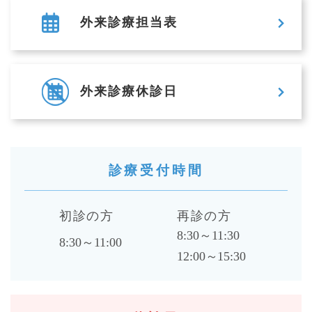
2026/07/28
お知らせ
外来診療担当表
COVID-19感染症の増加による院内でのマスク着用のお願い
2026/07/27
求人
外来診療休診日
岡山市立市民病院 非正規看護補助者（夜間）募集のお知ら
せ
2026/07/27
求人
岡山市立総合医療センター 事務職員（システム）採用試験
診療受付時間
のお知らせ
2026/07/21
教室講座
初診の方
再診の方
第321回リウマチ教室 「『オーラルフレイル』から『口腔機
8:30～11:30
8:30～11:00
能低下症』への進行を防ごう」を公開しました
12:00～15:30
2026/07/17
お知らせ
【重要】全館停電（7/18）に関するお知らせ