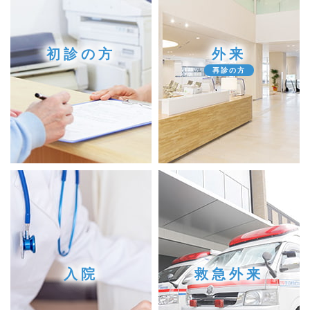
初診の方
外来
再診の方
入院
救急外来