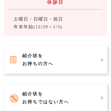
休診日
2026/07/01
イベント
「第6回まちかど脳卒中教室」開催のお知らせ（9/2）
土曜日・日曜日・祝日
2026/06/30
お知らせ
年末年始(12/29～1/3)
広報誌 岡山市立市民病院だより「北長瀬の風 vol.39」を発行
しました
2026/06/23
求人
紹介状を
看護部 令和8年 夏のインターンシップ・説明会を開催します
お持ちの方へ
2026/06/18
教室講座
第320回リウマチ教室 「関節リウマチと結核」を公開しまし
た
紹介状を
2026/05/28
イベント
お持ちではない方へ
【終了】第67回 病診連携研修会（3S会）開催（6／11）のお
知らせ