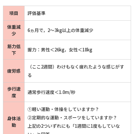
項目
評価基準
体重減
6ヵ月で，2～3kg以上の体重減少
少
筋力低
握力：男性＜26kg，女性＜18kg
下
（ここ2週間）わけもなく疲れたような感じがす
疲労感
る
歩行速
通常歩行速度＜1.0m/秒
度
①軽い運動・体操をしていますか？
②定期的な運動・スポーツをしていますか？
身体活
動
上記の2ついずれにも「1週間に1度もしていな