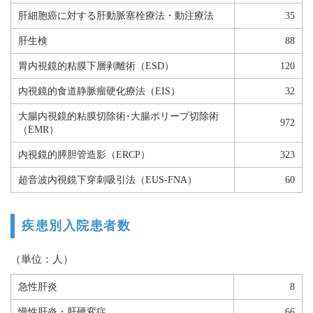
肝細胞癌に対する肝動脈塞栓療法・動注療法
35
肝生検
88
胃内視鏡的粘膜下層剥離術（ESD）
120
内視鏡的食道静脈瘤硬化療法（EIS）
32
大腸内視鏡的粘膜切除術･大腸ポリープ切除術
972
（EMR）
内視鏡的膵胆管造影（ERCP）
323
超音波内視鏡下穿刺吸引法（EUS-FNA）
60
疾患別入院患者数
（単位：人）
急性肝炎
8
慢性肝炎・肝硬変症
66