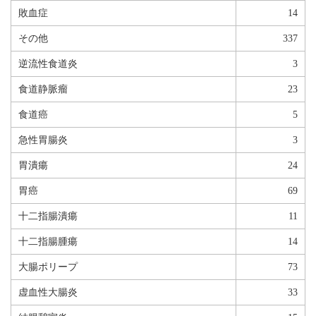
敗血症
14
その他
337
逆流性食道炎
3
食道静脈瘤
23
食道癌
5
急性胃腸炎
3
胃潰瘍
24
胃癌
69
十二指腸潰瘍
11
十二指腸腫瘍
14
大腸ポリープ
73
虚血性大腸炎
33