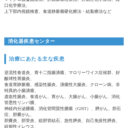
口化学療法、
上下部内視鏡検査、食道静脈瘤硬化療法・結紮療法など
消化器疾患センター
治療にあたる主な疾患
逆流性食道炎、胃十二指腸潰瘍、マロリーワイス症候群、好
酸球性胃腸炎、
食道胃静脈瘤、感染性腸炎、潰瘍性大腸炎、クローン病、非
特異的小腸潰瘍、
虚血性腸炎、食道がん、胃がん、大腸がん、小腸がん、消化
管悪性リンパ腫、
神経内分泌腫瘍、消化管間質性腫瘍（GIST）、膵がん、胆石
症、胆嚢がん、
胆嚢炎、胆管炎、総胆管結石、急性膵炎、自己免疫性膵炎、
絞扼性イレウス、