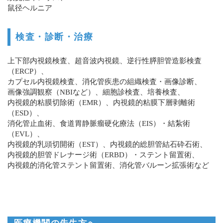
鼠径ヘルニア
検査・診断・治療
上下部内視鏡検査、超音波内視鏡、逆行性膵胆管造影検査
（ERCP）、
カプセル内視鏡検査、消化管疾患の組織検査・画像診断、
画像強調観察（NBIなど）、細胞診検査、培養検査、
内視鏡的粘膜切除術（EMR）、内視鏡的粘膜下層剥離術
（ESD）、
消化管止血術、食道胃静脈瘤硬化療法（EIS）・結紮術
（EVL）、
内視鏡的乳頭切開術（EST）、内視鏡的総胆管結石砕石術、
内視鏡的胆管ドレナージ術（ERBD）・ステント留置術、
内視鏡的消化管ステント留置術、消化管バルーン拡張術など