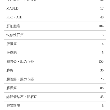
MASLD
17
PBC・AIH
48
肝細胞癌
184
転移性肝癌
5
肝膿瘍
4
肝嚢胞
5
胆管炎・胆のう炎
155
膵炎
36
胆管癌・胆のう癌
25
膵腫瘍
88
総胆管結石・胆石症
45
胆管狭窄
6