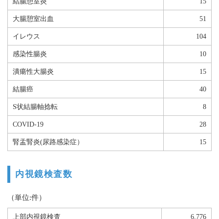
結腸憩室炎
15
大腸憩室出血
51
イレウス
104
感染性腸炎
10
潰瘍性大腸炎
15
結腸癌
40
S状結腸軸捻転
8
COVID-19
28
腎盂腎炎(尿路感染症）
15
内視鏡検査数
（単位:件）
上部内視鏡検査
6,776