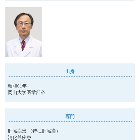
出身
昭和61年
岡山大学医学部卒
専門
肝臓疾患 （特に肝臓癌）
消化器疾患