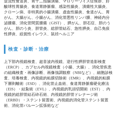
逆流性食道炎、胃十二指腸潰瘍、マロリーワイス症候群、好
酸球性胃腸炎、食道胃静脈瘤、感染性腸炎、潰瘍性大腸炎、
クローン病、非特異的小腸潰瘍、虚血性腸炎、食道がん、胃
がん、大腸がん、小腸がん、消化管悪性リンパ腫、神経内分
泌腫瘍、消化管間質腫瘍（GIST）、膵がん、胆石症、胆のう
がん、胆のう炎、胆管炎、総胆管結石、急性膵炎、自己免疫
性膵炎、絞扼性イレウス、鼠径ヘルニア
検査・診断・治療
上下部内視鏡検査、超音波内視鏡、逆行性膵胆管造影検査
（ERCP）、カプセル内視鏡検査（小腸、大腸）、消化管疾患
の組織検査・画像診断、画像強調観察（NBIなど）、細胞診検
査、培養検査、内視鏡的粘膜切除術（EMR）、内視鏡的粘膜
下層剥離術（ESD）、消化管止血術、食道胃静脈瘤硬化療法
（EIS）・結紮術（EVL）、内視鏡的乳頭切開術（EST）、内
視鏡的総胆管結石砕石術、内視鏡的胆管ドレナージ術
（ERBD）・ステント留置術、内視鏡的消化管ステント留置
術、消化管バルーン拡張術など