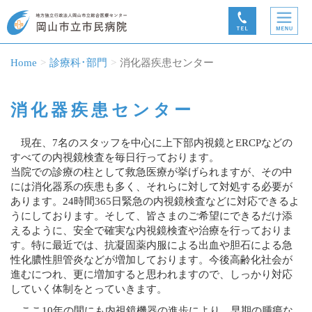
Home
診療科･部門
消化器疾患センター
消化器疾患センター
現在、7名のスタッフを中心に上下部内視鏡とERCPなどの
すべての内視鏡検査を毎日行っております。
当院での診療の柱として救急医療が挙げられますが、その中
には消化器系の疾患も多く、それらに対して対処する必要が
あります。24時間365日緊急の内視鏡検査などに対応できるよ
うにしております。そして、皆さまのご希望にできるだけ添
えるように、安全で確実な内視鏡検査や治療を行っておりま
す。特に最近では、抗凝固薬内服による出血や胆石による急
性化膿性胆管炎などが増加しております。今後高齢化社会が
進むにつれ、更に増加すると思われますので、しっかり対応
していく体制をとっていきます。
ここ10年の間にも内視鏡機器の進歩により、早期の腫瘍な