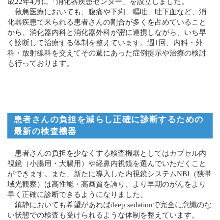
成22年4月に「消化器疾患センター」を設立しました。
救急医療においても、腹痛や下痢、嘔吐、吐下血など、消
化器疾患で来られる患者さんの割合が多くを占めていること
から、消化器内科と消化器外科が密に連携しながら、いち早
く診断して治療する体制を整えています。週1回、内科・外
科・放射線科を交えてその週にあった症例提示や治療の検討
も行っております。
患者さんの負担を減らし正確に診断するための
最新の検査機器
患者さんの負担を少なくする検査機器としてはカプセル内
視鏡（小腸用・大腸用）や経鼻内視鏡を選んでいただくこと
ができます。また、新たに導入した内視鏡システムNBI（狭帯
域光観察）は高性能・高画質を誇り、より早期のがんをより
早く正確に診断できるようになりました。
鎮静においても希望があればdeep sedationで完全に意識のな
い状態での検査も受けられるような体制を整えています。