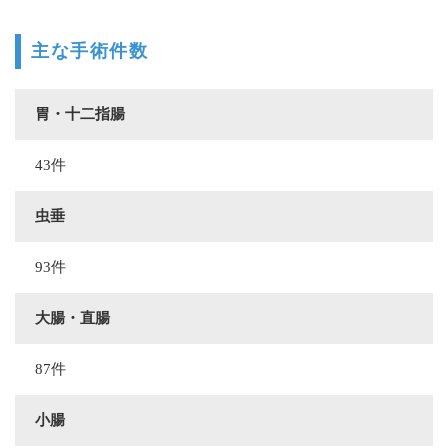
主な手術件数
胃・十二指腸
43件
虫垂
93件
大腸・直腸
87件
小腸