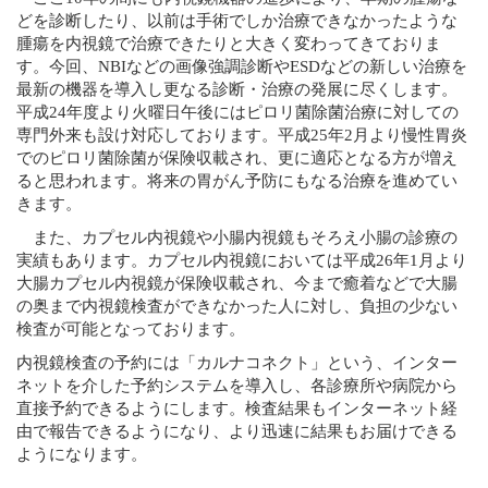
どを診断したり、以前は手術でしか治療できなかったような
腫瘍を内視鏡で治療できたりと大きく変わってきておりま
す。今回、NBIなどの画像強調診断やESDなどの新しい治療を
最新の機器を導入し更なる診断・治療の発展に尽くします。
平成24年度より火曜日午後にはピロリ菌除菌治療に対しての
専門外来も設け対応しております。平成25年2月より慢性胃炎
でのピロリ菌除菌が保険収載され、更に適応となる方が増え
ると思われます。将来の胃がん予防にもなる治療を進めてい
きます。
また、カプセル内視鏡や小腸内視鏡もそろえ小腸の診療の
実績もあります。カプセル内視鏡においては平成26年1月より
大腸カプセル内視鏡が保険収載され、今まで癒着などで大腸
の奥まで内視鏡検査ができなかった人に対し、負担の少ない
検査が可能となっております。
内視鏡検査の予約には「カルナコネクト」という、インター
ネットを介した予約システムを導入し、各診療所や病院から
直接予約できるようにします。検査結果もインターネット経
由で報告できるようになり、より迅速に結果もお届けできる
ようになります。