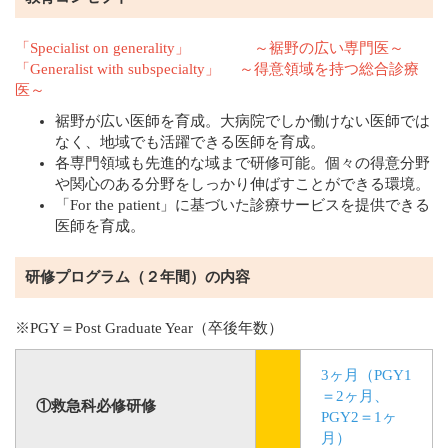
「Specialist on generality」 ～裾野の広い専門医～
「Generalist with subspecialty」 ～得意領域を持つ総合診療
医～
裾野が広い医師を育成。大病院でしか働けない医師では
なく、地域でも活躍できる医師を育成。
各専門領域も先進的な域まで研修可能。個々の得意分野
や関心のある分野をしっかり伸ばすことができる環境。
「For the patient」に基づいた診療サービスを提供できる
医師を育成。
研修プログラム（２年間）の内容
※PGY＝Post Graduate Year（卒後年数）
3ヶ月（PGY1
＝2ヶ月、
①救急科必修研修
PGY2＝1ヶ
月）