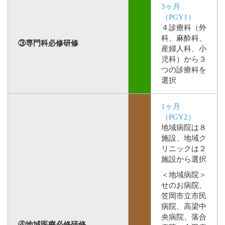
3ヶ月
（PGY1）
４診療科（外
科、麻酔科、
③専門科必修研修
産婦人科、小
児科）から３
つの診療科を
選択
1ヶ月
（PGY2）
地域病院は８
施設、地域ク
リニックは２
施設から選択
＜地域病院＞
せのお病院、
笠岡市立市民
病院、高梁中
央病院、落合
④地域医療必修研修