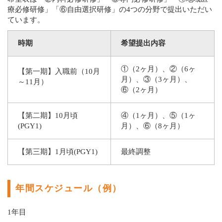
療必修研修」「⑥自由選択研修」の4つの分野で提出いただい
ています。
時期
希望提出内容
①（2ヶ月）、②（6ヶ
【第一期】入職前（10月
月）、③（3ヶ月）、
～11月）
⑥（2ヶ月）
【第二期】10月頃
④（1ヶ月）、⑤（1ヶ
(PGY1)
月）、⑥（8ヶ月）
【第三期】1月頃(PGY1)
最終調整
年間スケジュール（例）
1年目