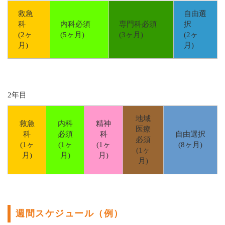
救急
自由選
科
内科必須
専門科必須
択
(2ヶ
(5ヶ月)
(3ヶ月)
(2ヶ
月)
月)
2年目
地域
救急
内科
精神
医療
科
必須
科
自由選択
必須
(1ヶ
(1ヶ
(1ヶ
(8ヶ月)
(1ヶ
月)
月)
月)
月)
週間スケジュール（例）