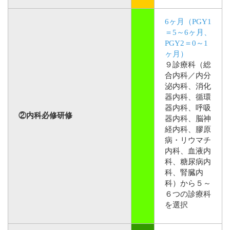
6ヶ月（PGY1
＝5～6ヶ月、
PGY2＝0～1
ヶ月）
９診療科（総
合内科／内分
泌内科、消化
器内科、循環
器内科、呼吸
②内科必修研修
器内科、脳神
経内科、膠原
病・リウマチ
内科、血液内
科、糖尿病内
科、腎臓内
科）から５～
６つの診療科
を選択