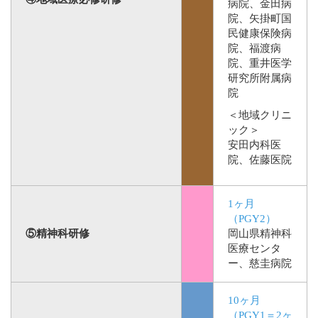
病院、金田病
院、矢掛町国
民健康保険病
院、福渡病
院、重井医学
研究所附属病
院
＜地域クリニ
ック＞
安田内科医
院、佐藤医院
1ヶ月
（PGY2）
⑤精神科研修
岡山県精神科
医療センタ
ー、慈圭病院
10ヶ月
（PGY1＝2ヶ