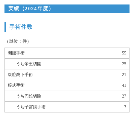
実績（2024年度）
手術件数
（単位：件）
開腹手術
55
うち帝王切開
25
腹腔鏡下手術
21
膣式手術
41
うち円錐切除
27
うち子宮鏡手術
3