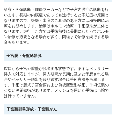
診察・画像診断・腫瘍マーカーなどで子宮内膜症の診断を行
います。初期の内膜症であっても進行すると不妊症の原因と
なりますので、妊娠・出産のご希望のある方には積極的に治
療をお勧めします。治療はホルモン治療・手術療法が主体と
なります。進行した方では手術前後に長期にわたってホルモ
ン治療が必要となる場合が多く、閉経まで治療を続行する場
合もあります。
子宮脱・骨盤臓器脱
膣口から子宮や膣壁が脱出する状態です。まずはペッサリー
挿入で対応しますが、挿入期間が長期に及ぶと予想される場
合やペッサリー脱出を繰り返す場合は手術療法を考慮しま
す。手術は膣式子宮全摘および前後膣壁形成術、手術侵襲の
少ない膣閉鎖術があります。メッシュを用いた手術は当院で
は行っていません。
子宮頚部異形成・子宮頸がん