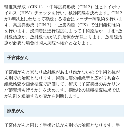
軽度異形成（CIN 1）・中等度異形成（CIN 2）はヒトイボウ
イルス（HPV）チェックを行い、検診間隔を決めます。CIN 2
が1年以上にわたって存続する場合はレーザー蒸散術を行いま
す。高度異形成（CIN 3）・上皮内癌（CIS）では円錐切除術
を行います。浸潤癌は進行程度によって手術療法か、手術+放
射線治療か、放射線+抗がん剤治療かが決まります。放射線治
療が必要な場合は岡大病院へ紹介となります。
子宮体がん
子宮頸がんと異なり放射線があまり効かないので手術と抗が
ん剤での治療となります。術前に癌の組織型と広がり具合を
組織検査や画像検査で評価して、術式（子宮摘出のみかリン
パ節郭清も行うか）を決めます。摘出物の組織検査結果で抗
がん剤を追加するか否かを判断します。
卵巣がん
子宮体がんと同じく手術と抗がん剤での治療となります。手