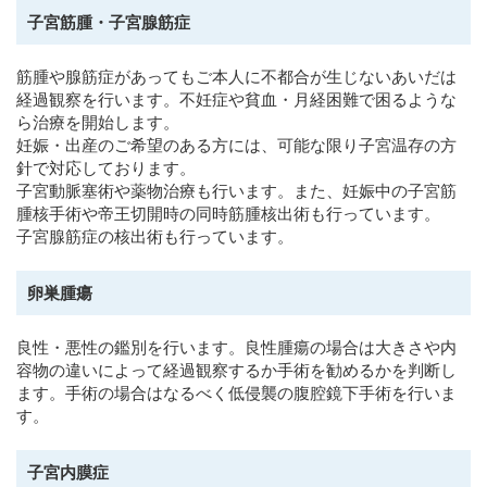
子宮筋腫・子宮腺筋症
筋腫や腺筋症があってもご本人に不都合が生じないあいだは
経過観察を行います。不妊症や貧血・月経困難で困るような
ら治療を開始します。
妊娠・出産のご希望のある方には、可能な限り子宮温存の方
針で対応しております。
子宮動脈塞術や薬物治療も行います。また、妊娠中の子宮筋
腫核手術や帝王切開時の同時筋腫核出術も行っています。
子宮腺筋症の核出術も行っています。
卵巣腫瘍
良性・悪性の鑑別を行います。良性腫瘍の場合は大きさや内
容物の違いによって経過観察するか手術を勧めるかを判断し
ます。手術の場合はなるべく低侵襲の腹腔鏡下手術を行いま
す。
子宮内膜症