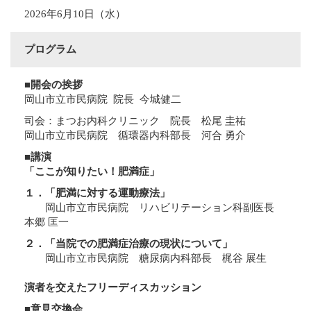
2026年6月10日（水）
プログラム
■開会の挨拶
岡山市立市民病院 院長 今城健二
司会：まつお内科クリニック 院長 松尾 圭祐
岡山市立市民病院 循環器内科部長 河合 勇介
■講演
「ここが知りたい！肥満症」
１．「肥満に対する運動療法」
岡山市立市民病院 リハビリテーション科副医長
本郷 匡一
２．「当院での肥満症治療の現状について」
岡山市立市民病院 糖尿病内科部長 梶谷 展生
演者を交えたフリーディスカッション
■意見交換会