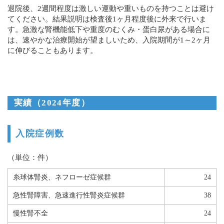
退院後、2週間程度は激しい運動や重いものを持つことは避け
てください。結果説明は検査後1ヶ月程度後に外来で行いま
す。急激な腎機能低下や重度のむくみ・蛋白尿がある場合に
は、速やかな治療開始が望ましいため、入院期間が1～2ヶ月
に伸びることもあります。
実績（2024年度）
入院症例数
（単位：件）
糸球体腎炎、ネフローゼ症候群
24
急性腎障害、急速進行性腎炎症候群
38
慢性腎不全
24