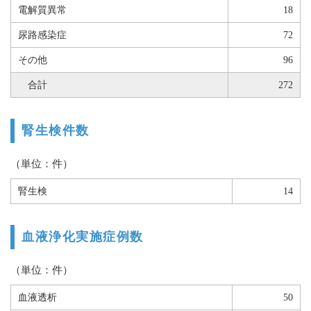
電解質異常
18
尿路感染症
72
その他
96
合計
272
腎生検件数
（単位：件）
腎生検
14
血液浄化実施症例数
（単位：件）
血液透析
50