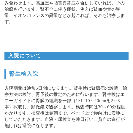
み合わせます。高血圧や脂質異常症を合併していれば、その
治療も行います。腎不全に伴う症状、例えば貧血や骨の異
常、イオンバランスの異常などが起これば、それも治療しま
す。
入院について
腎生検入院
入院期間は通常5日間になります。腎生検は腎臓病の診断、治
療方法の検討、腎予後の推定のために行います。腎生検はエ
コーガイド下に腎臓の組織を一部（1×1×10～20mmを2～3
本）採取し、顕微鏡で観察します。検査時間は30～60分程度
かかります。検査後は翌朝まで、ベッド上で仰向けに安静に
していただきます。血液・尿検査を連日行い、貧血の進行が
無ければ退院になります。