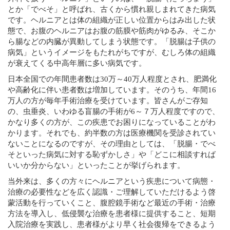
とか「でべそ」と呼ばれ、古くから慣れ親しまれてきた病気
です。ヘルニアとは体の組織が正しい位置からはみ出した状
態で、お腹のヘルニアはお腹の筋膜や筋肉がゆるみ、そこか
ら腸などの内臓が異動してしまう状態です。「脱腸は子供の
病気」というイメージをもたれがちですが、むしろ体の組織
が衰えてくる中高年層に多い病気です。
日本全国での年間患者数は30万～40万人程度とされ、肥満化
や高齢化に伴い患者数は増加しています。そのうち、年間16
万人の方が毎年手術治療を受けています。皆さんがご存知
の、虫垂炎、いわゆる盲腸の手術が6～７万人程度ですので、
かなり多くの方が、この疾患でお困りになっていることがわ
かります。それでも、約半数の方は医療機関を受診されてい
ないことになるのですが、その理由としては、「脱腸・でべ
そといった病気に対する恥ずかしさ」や「どこに相談すれば
いいか分からない」といったことが挙げられます。
当外来は、多くの方々にヘルニアという疾患について病態・
治療の必要性などを広く認識・ご理解していただけるよう啓
蒙活動を行っていくこと、腹腔鏡手術など最近の手術・治療
方法を導入し、低侵襲な治療を患者様に提供すること、短期
入院治療を実践し、患者様がより早く社会復帰をできるよう