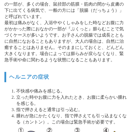
の一部が、多くの場合、鼠径部の筋膜・筋肉の間から皮膚の
下に出てくる病気で、一般の方には「脱腸（だっちょう）」
と呼ばれています。
最初は痛みがなく、入浴中やくしゃみをした時などお腹に力
がかかった際におなかの一部が『ぷくっと』膨らむことで気
づくケースが多いようです。お子さんの脱腸では成長ととも
に自然になおることもありますが、大人の場合は、自然に治
癒することはありません。そのままにしておくと、どんどん
大きくなります。場合によっては膨らみが戻らなくなり、緊
急手術や命に関わるような状態になることもあります。
ヘルニアの症状
不快感や痛みを感じる。
立った時やお腹に力を入れたとき、お腹に柔らかい腫れ
を感じる。
指で押さえると通常は引っ込む。
腫れが急にかたくなり、指で押さえても引っ込まなくな
る（カントン）。この場合は緊急手術が必要です。