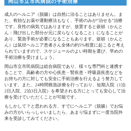
岡山市立市民病院の手術治療
成人のヘルニア（脱腸）は自然に治ることはありません。ま
た、有効なお薬や運動療法もなく、手術のみが“治せる”治療
です。良性の病気ではありますが、放置すると嵌頓（かんと
ん：飛び出した部分が元に戻らなくなること）になることが
あり、緊急手術が必要になることもあります。嵌頓（かんと
ん）は鼠径ヘルニア患者さん全体の約5%程度に起こると考え
られていますので、スケジュールのよい時期を選び、早めの
手術治療を受けましょう。
岡山市立市民病院は総合病院であり、様々な専門科と連携す
ることで、高齢者の方や心疾患・腎疾患・呼吸器疾患などを
お持ちの方に対しても安全に手術治療を行えるよう努力して
います。また、24時間救急診療を行っており、短期入院（1泊
2日入院、2泊3日入院）を希望される方にとっても安心して治
療を受けていただくことが可能です。
もしかして？と思われる方、すでにヘルニア（脱腸）でお悩
みの方がいらっしゃいましたら、あまり悩まずに一度当院外
来を受診してみてください。