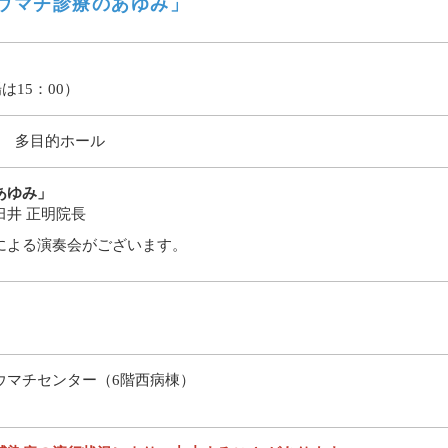
リウマチ診療のあゆみ」
は15：00）
階 多目的ホール
あゆみ」
井 正明院長
による演奏会がございます。
ウマチセンター（6階西病棟）