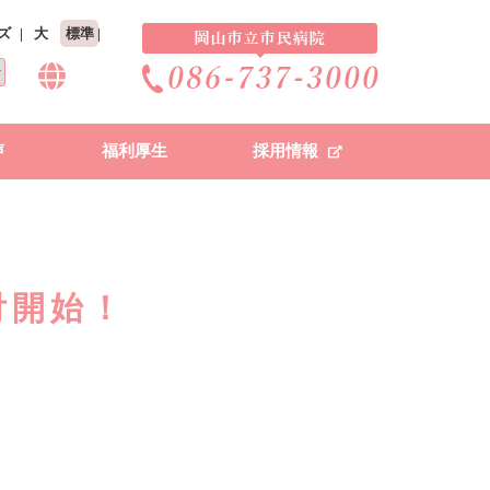
ズ
大
標準
声
福利厚生
採用情報
付開始！