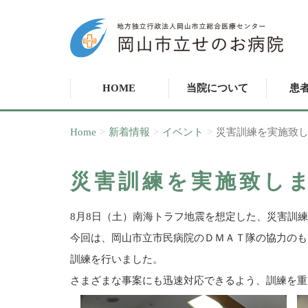
HOME
当院について
患
Home
新着情報
イベント
沿革･概要
災害訓練を実施致
外来診
設備･機器のご案
入院
災害訓練を実施致し
内
8月8日（土）南海トラフ地震を想定した、災害訓
入退
グループ病院･施
今回は、岡山市立市民病院のＤＭＡＴ隊の協力のも
設
訓練を行いました。
地域包
さまざまな事案にも迅速対応できるよう、訓練を重
広報誌
PS