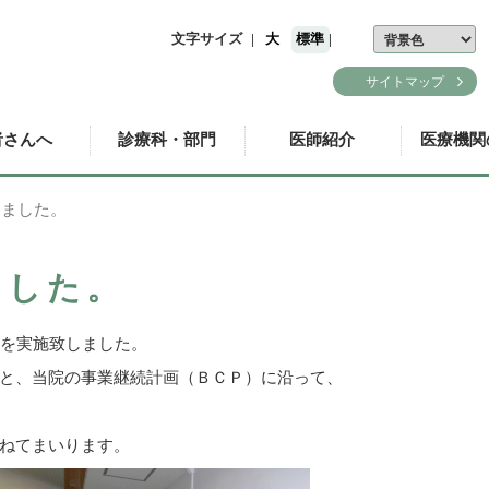
文字サイズ
大
標準
サイトマップ
者さんへ
診療科・部門
医師紹介
医療機関
しました。
療のご案内
看護科
のご案内
放射線技術科
ました。
練を実施致しました。
院のご相談
リハビリテーショ
ン技術科
と、当院の事業継続計画（ＢＣＰ）に沿って、
括ケア病棟
栄養科
ねてまいります。
G検査入院