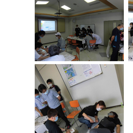
面会
健康診
訪問リ
訪
褥瘡（