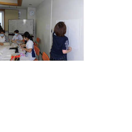
について
査・特定保
健指導
ハビリテー
ション
問看護
床ずれ）ケ
ア入院