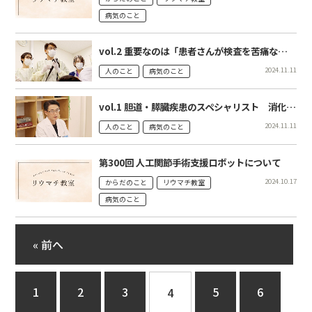
病気のこと
vol.2 重要なのは「患者さんが検査を苦痛なく受けていただくこと」 消化器内科医師 加藤 博也
2024.11.11
人のこと
病気のこと
vol.1 胆道・膵臓疾患のスペシャリスト 消化器内科医師 加藤 博也
2024.11.11
人のこと
病気のこと
第300回 人工関節手術支援ロボットについて
2024.10.17
からだのこと
リウマチ教室
病気のこと
« 前へ
1
2
3
5
6
4