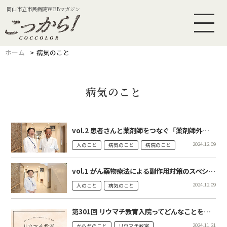
岡山市立市民病院WEBマガジン
ホーム
病気のこと
病気のこと
vol.2 患者さんと薬剤師をつなぐ「薬剤師外来」を開始 薬剤部 鍛治園 誠
2024.12.09
人のこと
病気のこと
病院のこと
vol.1 がん薬物療法による副作用対策のスペシャリスト 薬剤部 鍛治園 誠
2024.12.09
人のこと
病気のこと
第301回 リウマチ教育入院ってどんなことをするの？
2024.11.21
からだのこと
リウマチ教室