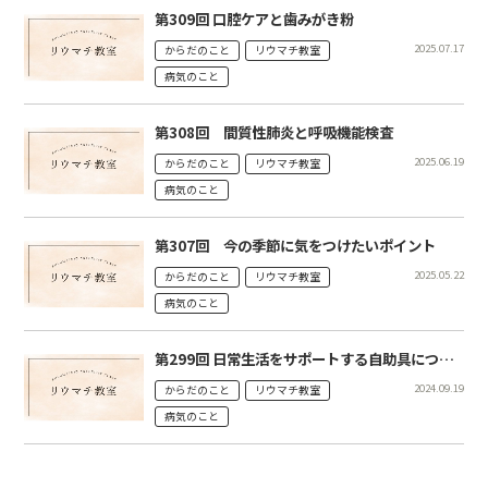
第309回 口腔ケアと歯みがき粉
2025.07.17
からだのこと
リウマチ教室
病気のこと
第308回 間質性肺炎と呼吸機能検査
2025.06.19
からだのこと
リウマチ教室
病気のこと
第307回 今の季節に気をつけたいポイント
2025.05.22
からだのこと
リウマチ教室
病気のこと
第299回 日常生活をサポートする自助具について
2024.09.19
からだのこと
リウマチ教室
病気のこと