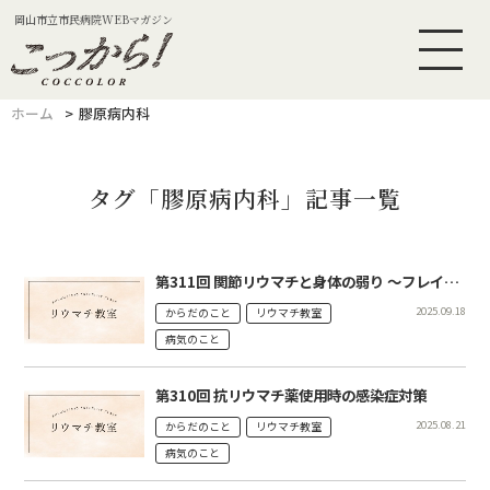
岡山市立市民病院WEBマガジン
ホーム
膠原病内科
タグ「膠原病内科」記事一覧
第311回 関節リウマチと身体の弱り ～フレイルやサルコペニアを予防しよう～
2025.09.18
からだのこと
リウマチ教室
病気のこと
第310回 抗リウマチ薬使用時の感染症対策
2025.08.21
からだのこと
リウマチ教室
病気のこと