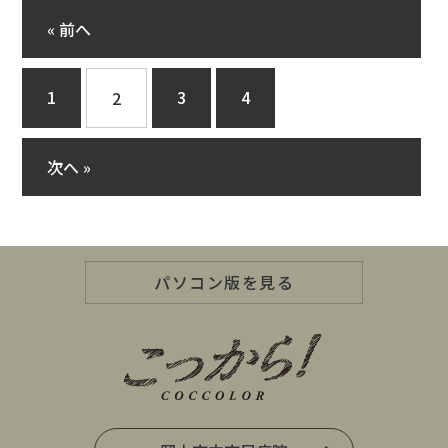
« 前へ
1
3
4
2
次へ »
パソコン版を見る