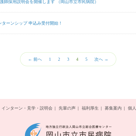
看護師採用説明会を開催します （岡山市立市民病院）
ンターンシップ 申込み受付開始！
（こ
← 前へ
1
2
3
4
5
次へ →
の
ペ
ー
ジ）
インターン・見学・説明会
先輩の声
福利厚生
募集案内
個